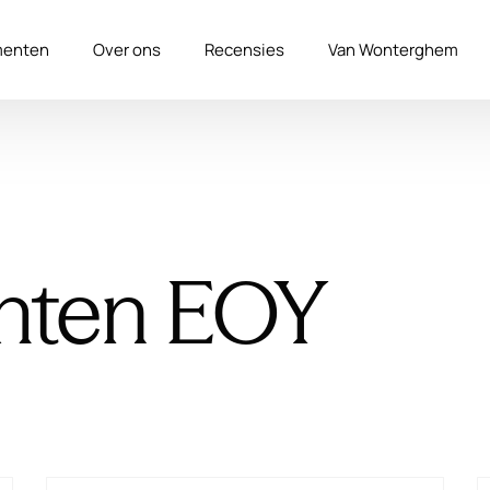
enten
Over ons
Recensies
Van Wonterghem
hten EOY