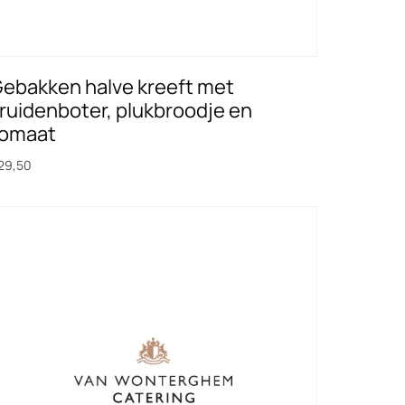
ebakken halve kreeft met
ruidenboter, plukbroodje en
omaat
29,50
oevoegen aan winkelwagen