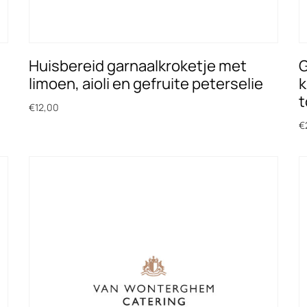
Huisbereid garnaalkroketje met
G
limoen, aioli en gefruite peterselie
k
t
€
12,00
€
Toevoegen aan winkelwagen
T