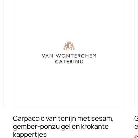
Carpaccio van tonijn met sesam,
G
gember-ponzu gel en krokante
e
kappertjes
€