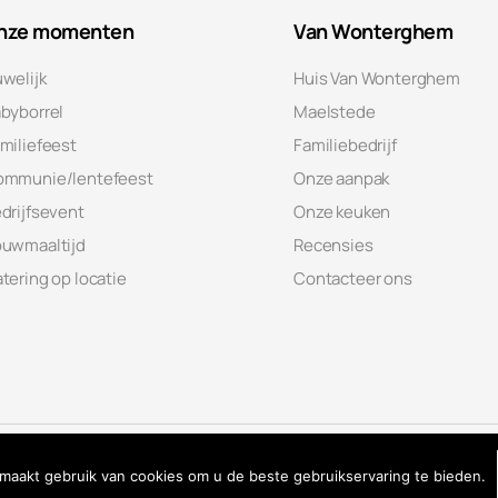
nze momenten
Van Wonterghem
welijk
Huis Van Wonterghem
byborrel
Maelstede
miliefeest
Familiebedrijf
ommunie/lentefeest
Onze aanpak
drijfsevent
Onze keuken
uwmaaltijd
Recensies
tering op locatie
Contacteer ons
13
maakt gebruik van cookies om u de beste gebruikservaring te bieden.