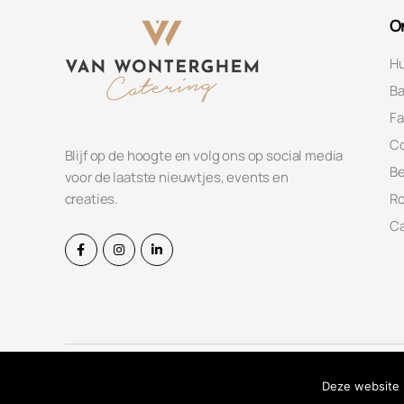
O
Hu
Ba
Fa
C
Blijf op de hoogte en volg ons op social media
Be
voor de laatste nieuwtjes, events en
Ro
creaties.
Ca
© Copyright 2026 - VANWONTERGHEM.be BV | BE0426.915.1
Deze website 