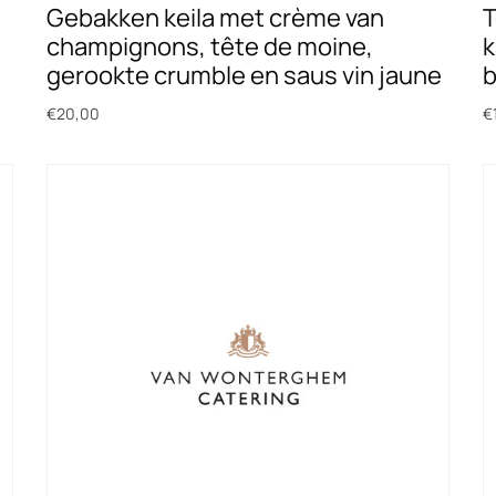
Gebakken keila met crème van
T
champignons, tête de moine,
k
gerookte crumble en saus vin jaune
€
20,00
€
Toevoegen aan winkelwagen
T