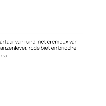
artaar van rund met cremeux van
anzenlever, rode biet en brioche
17,50
oevoegen aan winkelwagen