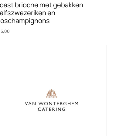
oast brioche met gebakken
alfszwezeriken en
boschampignons
15,00
oevoegen aan winkelwagen