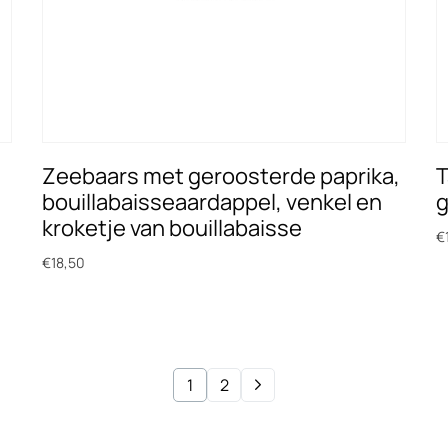
Zeebaars met geroosterde paprika,
T
bouillabaisseaardappel, venkel en
g
kroketje van bouillabaisse
€
€
18,50
T
Toevoegen aan winkelwagen
1
2