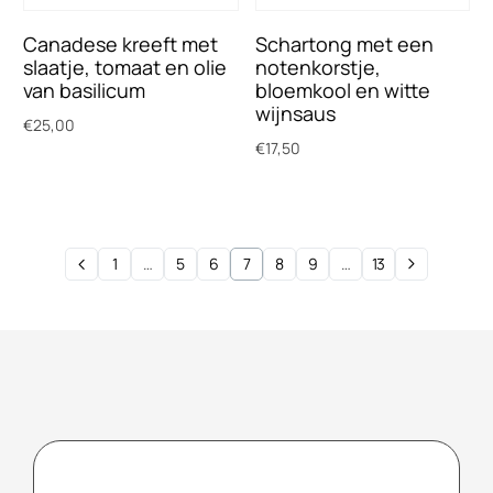
Canadese kreeft met
Schartong met een
slaatje, tomaat en olie
notenkorstje,
van basilicum
bloemkool en witte
wijnsaus
€
25,00
€
17,50
Toevoegen aan winkelwagen
Toevoegen aan winkelwagen
1
…
5
6
7
8
9
…
13