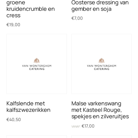
groene
Oosterse dressing van
kruidencrumble en
gember en soja
cress
€
7,00
€
19,00
Toevoegen aan winkelwagen
Toevoegen aan winkelwagen
Kalfslende met
Malse varkenswang
kalfszwezerikken
met Kasteel Rouge,
spekjes en zilveruitjes
€
40,50
€
17,00
VANAF:
Opties selecteren
Opties selecteren