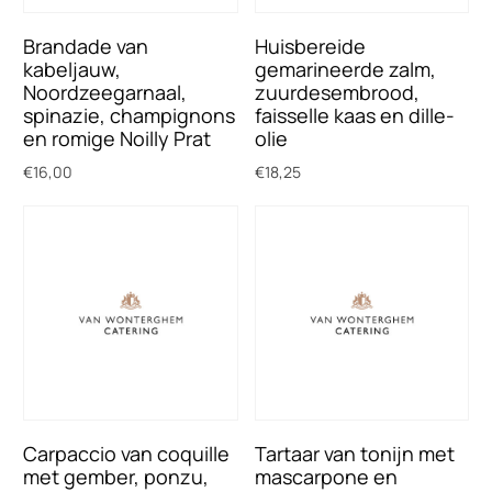
Brandade van
Huisbereide
kabeljauw,
gemarineerde zalm,
Noordzeegarnaal,
zuurdesembrood,
spinazie, champignons
faisselle kaas en dille-
en romige Noilly Prat
olie
€
16,00
€
18,25
Toevoegen aan winkelwagen
Toevoegen aan winkelwagen
Carpaccio van coquille
Tartaar van tonijn met
met gember, ponzu,
mascarpone en