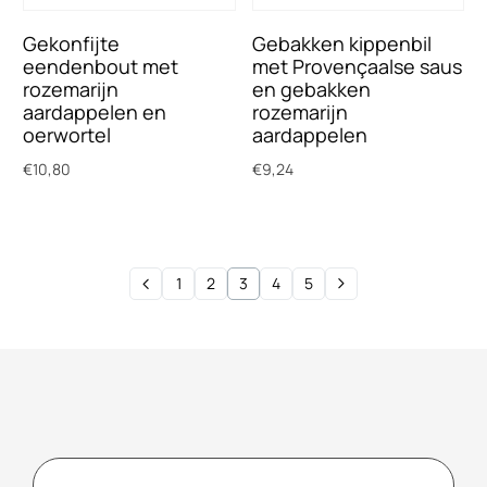
Gekonfijte
Gebakken kippenbil
eendenbout met
met Provençaalse saus
rozemarijn
en gebakken
aardappelen en
rozemarijn
oerwortel
aardappelen
€
10,80
€
9,24
Toevoegen aan winkelwagen
Toevoegen aan winkelwagen
1
2
3
4
5