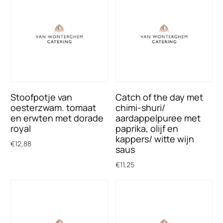
Stoofpotje van
Catch of the day met
oesterzwam. tomaat
chimi-shuri/
en erwten met dorade
aardappelpuree met
royal
paprika, olijf en
kappers/ witte wijn
€
12,88
saus
Toevoegen aan winkelwagen
€
11,25
Toevoegen aan winkelwagen