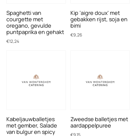
Spaghetti van
Kip ‘aigre doux’ met
courgette met
gebakken rijst, soja en
oregano, gevulde
bimi
puntpaprika en gehakt
€
9,26
€
12,24
Toevoegen aan winkelwagen
Toevoegen aan winkelwagen
Kabeljauwballetjes
Zweedse balletjes met
met gember, Salade
aardappelpuree
van bulgur en spicy
€
9,15