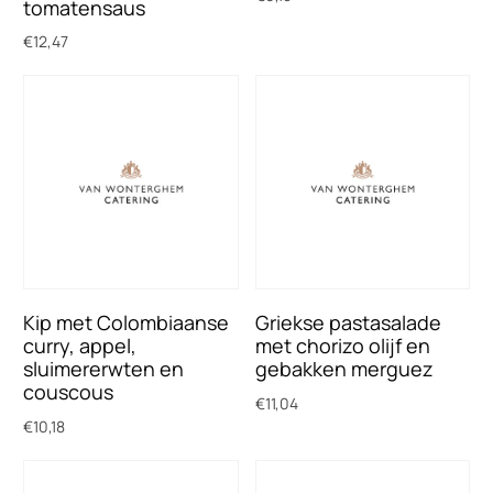
tomatensaus
Toevoegen aan winkelwagen
€
12,47
Toevoegen aan winkelwagen
Kip met Colombiaanse
Griekse pastasalade
curry, appel,
met chorizo olijf en
sluimererwten en
gebakken merguez
couscous
€
11,04
€
10,18
Toevoegen aan winkelwagen
Toevoegen aan winkelwagen