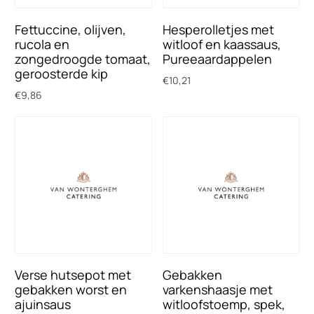
Fettuccine, olijven,
Hesperolletjes met
rucola en
witloof en kaassaus,
zongedroogde tomaat,
Pureeaardappelen
geroosterde kip
€
10,21
€
9,86
Toevoegen aan winkelwagen
Toevoegen aan winkelwagen
Verse hutsepot met
Gebakken
gebakken worst en
varkenshaasje met
ajuinsaus
witloofstoemp, spek,