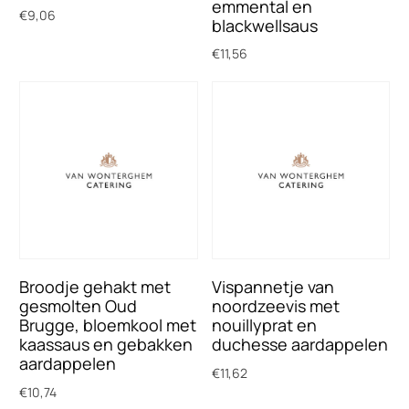
emmental en
€
9,06
blackwellsaus
Toevoegen aan winkelwagen
€
11,56
Toevoegen aan winkelwagen
Broodje gehakt met
Vispannetje van
gesmolten Oud
noordzeevis met
Brugge, bloemkool met
nouillyprat en
kaassaus en gebakken
duchesse aardappelen
aardappelen
€
11,62
€
10,74
Toevoegen aan winkelwagen