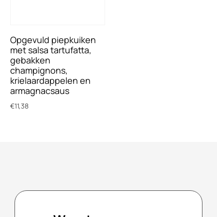
Opgevuld piepkuiken
met salsa tartufatta,
gebakken
champignons,
krielaardappelen en
armagnacsaus
€
11,38
Toevoegen aan winkelwagen