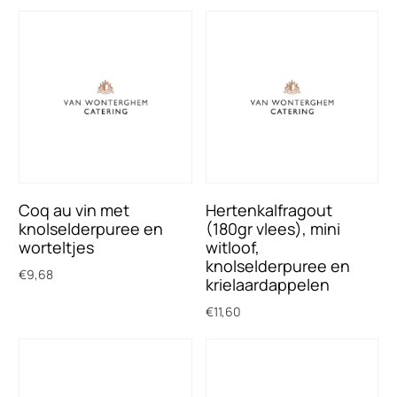
Toevoegen aan winkelwagen
Coq au vin met
Hertenkalfragout
knolselderpuree en
(180gr vlees), mini
worteltjes
witloof,
knolselderpuree en
€
9,68
krielaardappelen
Toevoegen aan winkelwagen
€
11,60
Toevoegen aan winkelwagen