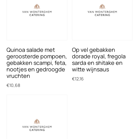
Quinoa salade met
Op vel gebakken
geroosterde pompoen,
dorade royal, fregola
gebakken scampi, feta,
sarda en shitake en
nootjes en gedroogde
witte wijnsaus
vruchten
€
12,16
€
10,68
Toevoegen aan winkelwagen
Toevoegen aan winkelwagen